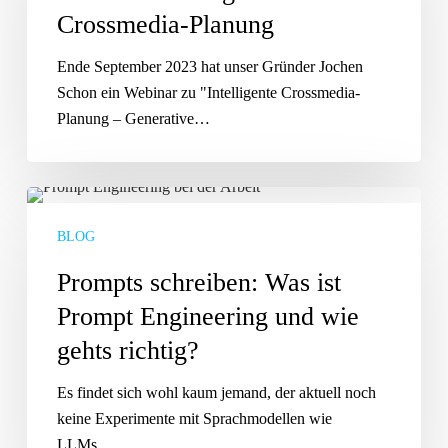
Crossmedia-Planung
Ende September 2023 hat unser Gründer Jochen
Schon ein Webinar zu "Intelligente Crossmedia-
Planung – Generative…
Prompts
schreiben:
BLOG
Was
ist
Prompts schreiben: Was ist
Prompt
Prompt Engineering und wie
Engineering
gehts richtig?
und
wie
Es findet sich wohl kaum jemand, der aktuell noch
gehts
keine Experimente mit Sprachmodellen wie
richtig?
LLMs…