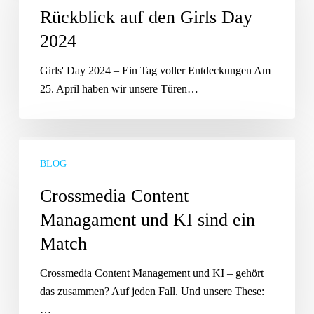
Girls
Rückblick auf den Girls Day
Day
2024
2024
Girls' Day 2024 – Ein Tag voller Entdeckungen Am
25. April haben wir unsere Türen…
Crossmedia
Content
BLOG
Managament
Crossmedia Content
und
Managament und KI sind ein
KI
sind
Match
ein
Match
Crossmedia Content Management und KI – gehört
das zusammen? Auf jeden Fall. Und unsere These:
…