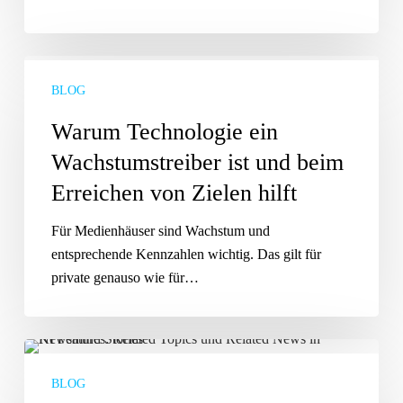
Warum
Technologie
BLOG
ein
Warum Technologie ein
Wachstums­
Wachstums­treiber ist und beim
treiber
ist
Erreichen von Zielen hilft
und
beim
Für Medienhäuser sind Wachstum und
Erreichen
entsprechende Kennzahlen wichtig. Das gilt für
von
private genauso wie für…
Zielen
hilft
Was
sind
BLOG
unsere