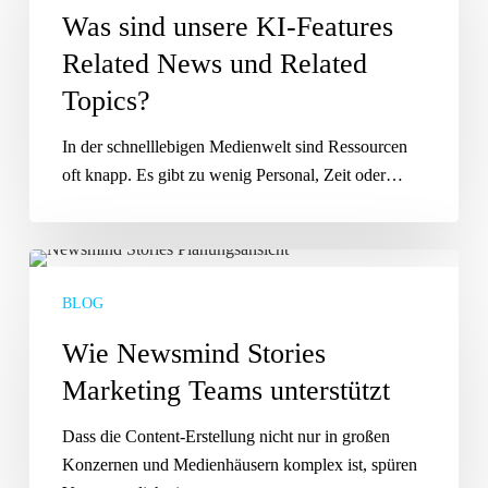
KI-
Was sind unsere KI-Features
Features
Related News und Related
Related
Topics?
News
und
In der schnelllebigen Medienwelt sind Ressourcen
Related
oft knapp. Es gibt zu wenig Personal, Zeit oder…
Topics?
Wie
Newsmind
BLOG
Stories
Marketing
Wie Newsmind Stories
Teams
Marketing Teams unterstützt
unterstützt
Dass die Content-Erstellung nicht nur in großen
Konzernen und Medienhäusern komplex ist, spüren