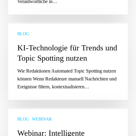
Verantwortliche in…
KI-
Technologie
BLOG
für
KI-Technologie für Trends und
Trends
Topic Spotting nutzen
und
Topic
Wie Redaktionen Automated Topic Spotting nutzen
Spotting
können Wenn Redakteure manuell Nachrichten und
nutzen
Ereignisse filtern, kontextualisieren…
Webinar:
Intelligente
BLOG
WEBINAR
Crossmedia-
Webinar: Intelligente
Planung