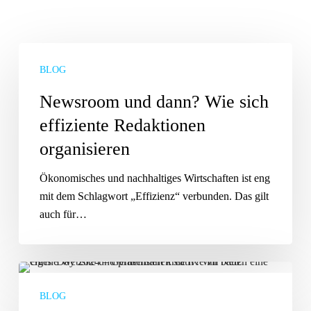
Newsroom
und
BLOG
dann?
Newsroom und dann? Wie sich
Wie
effiziente Redaktionen
sich
effiziente
organisieren
Redaktionen
organisieren
Ökonomisches und nachhaltiges Wirtschaften ist eng
mit dem Schlagwort „Effizienz“ verbunden. Das gilt
auch für…
Rückblick
auf
BLOG
den