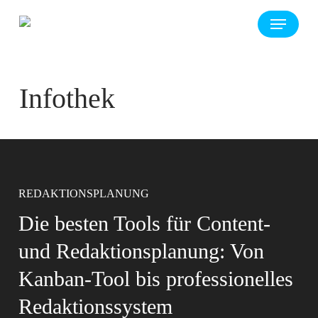
Skip
Menu
to
main
content
Infothek
REDAKTIONSPLANUNG
Die besten Tools für Content-
KI-Assistenten und Agenten für
Integrierte Kommunikation:
KI
CORPORATE PUBLISHING
und Redaktionsplanung: Von
Redaktion und Kommunikation
Effiziente Themensteuerung
Kanban-Tool bis professionelles
ohne Silos
Redaktionssystem