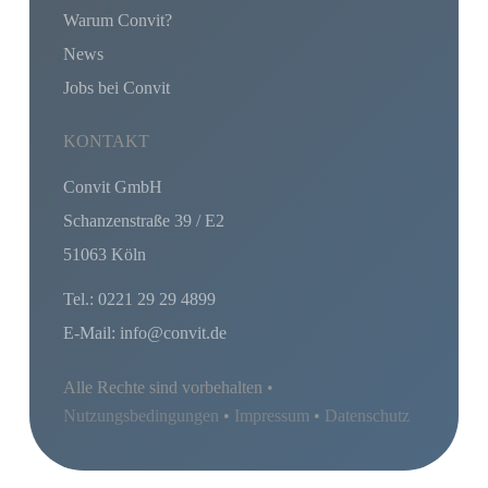
Warum Convit?
News
Jobs bei Convit
KONTAKT
Convit GmbH
Schanzenstraße 39 / E2
51063 Köln
Tel.: 0221 29 29 4899
E-Mail: info@convit.de
Alle Rechte sind vorbehalten •
Nutzungsbedingungen
•
Impressum
•
Datenschutz