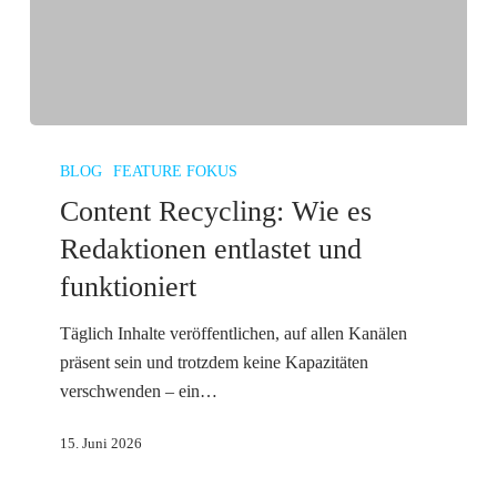
Content
Recycling:
BLOG
FEATURE FOKUS
Wie
Content Recycling: Wie es
es
Redaktionen entlastet und
Redaktionen
funktioniert
entlastet
und
Täglich Inhalte veröffentlichen, auf allen Kanälen
funktioniert
präsent sein und trotzdem keine Kapazitäten
verschwenden – ein…
15. Juni 2026