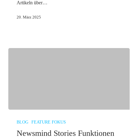
Artikeln über…
20. März 2025
Newsmind
Stories
BLOG
FEATURE FOKUS
Funktionen
Newsmind Stories Funktionen
für