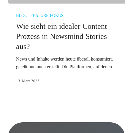
Wie
sieht
BLOG
FEATURE FOKUS
ein
Wie sieht ein idealer Content
idealer
Prozess in Newsmind Stories
Content
aus?
Prozess
in
News und Inhalte werden heute überall konsumiert,
Newsmind
geteilt und auch erstellt. Die Plattformen, auf denen…
Stories
aus?
13. März 2025