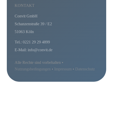
KONTAKT
Convit GmbH
Schanzenstraße 39 / E2
51063 Köln
Tel.: 0221 29 29 4899
E-Mail: info@convit.de
Alle Rechte sind vorbehalten •
Nutzungsbedingungen
•
Impressum
•
Datenschutz